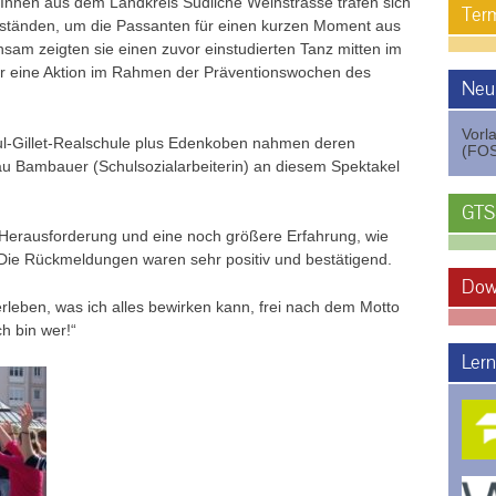
Innen aus dem Landkreis Südliche Weinstrasse trafen sich
Term
ständen, um die Passanten für einen kurzen Moment aus
nsam zeigten sie einen zuvor einstudierten Tanz mitten im
r eine Aktion im Rahmen der Präventionswochen des
Neu
Vorl
l-Gillet-Realschule plus Edenkoben nahmen deren
(FOS
au Bambauer (Schulsozialarbeiterin) an diesem Spektakel
GTS
 Herausforderung und eine noch größere Erfahrung, wie
 Die Rückmeldungen waren sehr positiv und bestätigend.
Dow
rleben, was ich alles bewirken kann, frei nach dem Motto
h bin wer!“
Lern