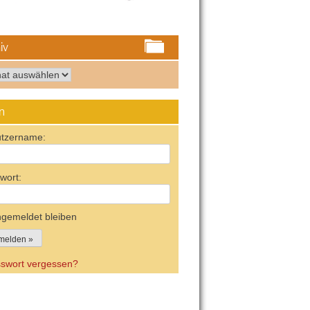
iv
iv
n
tzername:
wort:
gemeldet bleiben
swort vergessen?