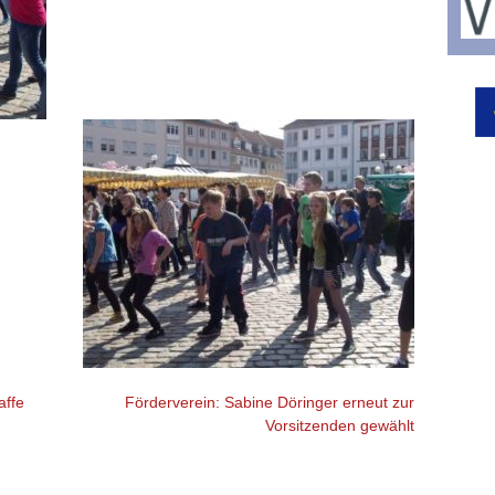
affe
Förderverein: Sabine Döringer erneut zur
Vorsitzenden gewählt