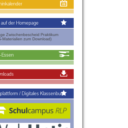
inkalender
 auf der Homepage
age Zwischenbescheid Praktikum
-Materialien zum Download)
-Essen
nloads
plattform / Digitales Klassenbuch