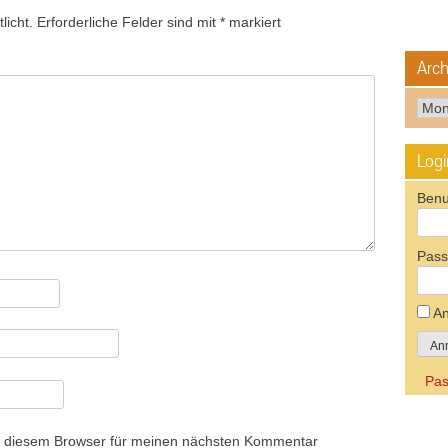
licht.
Erforderliche Felder sind mit
*
markiert
Arch
Arch
Logi
Benu
Pass
An
Pas
n diesem Browser für meinen nächsten Kommentar