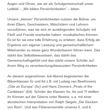
Augen und Ohren, wie wir als Schulgemeinschaft unser
Leitbild – „Wir bilden Persönlichkeiten“ – leben.
Unsere „kleinen“ Persönlichkeiten nutzten die Bühne, um
ihren Eltern, Geschwistern, Mitschülern und Lehrern
vorzuführen, was sie sich im ausklingenden Schuljahr mit
Fleiß und Freude erarbeitet haben: musikalisches Können.
Es ist für sie eine tolle Erfahrung zu erleben, dass Erfolg als
Ergebnis von eigener Leistung und gemeinschaftlichem
Miteinander zu etwas ganz Wunderbarem führen kann. Das
stärkt das Selbstbewusstsein, das stärkt das
Gemeinschaftsgefühl und das stärkt unsere Schüler auf
ihrem Weg zu verantwortungsbewussten Persönlichkeiten.
An diesem angenehmen Juli-Abend begeisterten die
Bläserklassen 5c und 6d z.B. mit Ludwig van Beethovens
„Ode an Europa“ (5c) und Hans Zimmers „Pirats of the
Caribbean“ (6d). Schüler der Klassen 5e, 6e und 7f stellten
ihr Können auf der Gitarre unter Beweis, u.a. mit einer
akustischen Interpretation von Ralph Siegels „Die Glocken
von Rom“. Und das Flötenensemble unseres 5. und 6.