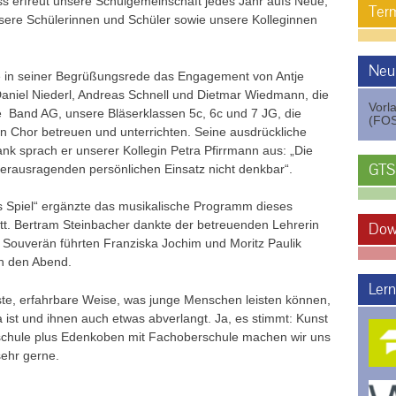
 erfreut unsere Schulgemeinschaft jedes Jahr aufs Neue,
Term
unsere Schülerinnen und Schüler sowie unsere Kolleginnen
Neu
te in seiner Begrüßungsrede das Engagement von Antje
Daniel Niederl, Andreas Schnell und Dietmar Wiedmann, die
Vorl
e Band AG, unsere Bläserklassen 5c, 6c und 7 JG, die
(FOS
n Chor betreuen und unterrichten. Seine ausdrückliche
 sprach er unserer Kollegin Petra Pfirrmann aus: „Die
GTS
herausragenden persönlichen Einsatz nicht denkbar“.
es Spiel“ ergänzte das musikalische Programm dieses
t. Bertram Steinbacher dankte der betreuenden Lehrerin
Dow
 Souverän führten Franziska Jochim und Moritz Paulik
ch den Abend.
Lern
te, erfahrbare Weise, was junge Menschen leisten können,
 ist und ihnen auch etwas abverlangt. Ja, es stimmt: Kunst
ealschule plus Edenkoben mit Fachoberschule machen wir uns
sehr gerne.