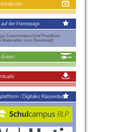
inkalender
 auf der Homepage
age Zwischenbescheid Praktikum
-Materialien zum Download)
-Essen
nloads
plattform / Digitales Klassenbuch