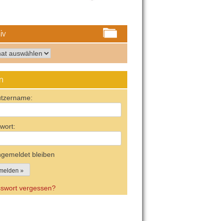
iv
iv
n
tzername:
wort:
gemeldet bleiben
swort vergessen?