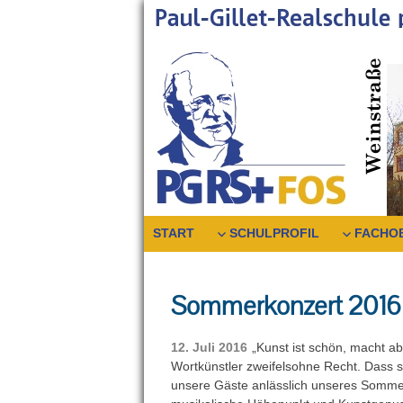
Skip
to
content
START
SCHULPROFIL
FACHO
Sommerkonzert 2016 
12. Juli 2016
„Kunst ist schön, macht abe
Wortkünstler zweifelsohne Recht. Dass si
unsere Gäste anlässlich unseres Sommer