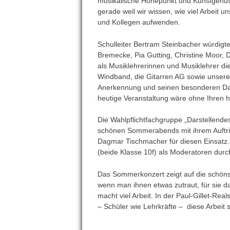
musikalische Höhepunkt und Kunstgenuss
gerade weil wir wissen, wie viel Arbeit 
und Kollegen aufwenden.
Schulleiter Bertram Steinbacher würdig
Bremecke, Pia Gutting, Christine Moor, 
als Musiklehrerinnen und Musiklehrer di
Windband, die Gitarren AG sowie unsere
Anerkennung und seinen besonderen Dank
heutige Veranstaltung wäre ohne Ihren 
Die Wahlpflichtfachgruppe „Darstellend
schönen Sommerabends mit ihrem Auftrit
Dagmar Tischmacher für diesen Einsatz.
(beide Klasse 10f) als Moderatoren dur
Das Sommerkonzert zeigt auf die schöns
wenn man ihnen etwas zutraut, für sie da
macht viel Arbeit. In der Paul-Gillet-R
– Schüler wie Lehrkräfte – diese Arbeit 