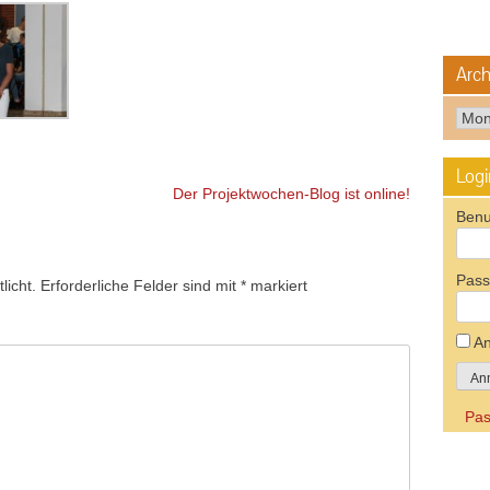
Arch
Arch
Logi
Der Projektwochen-Blog ist online!
Benu
Pass
licht.
Erforderliche Felder sind mit
*
markiert
An
Pas