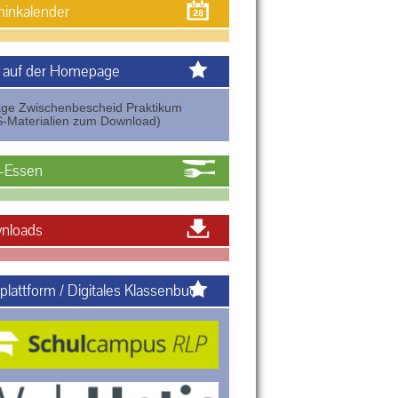
inkalender
 auf der Homepage
age Zwischenbescheid Praktikum
-Materialien zum Download)
-Essen
nloads
plattform / Digitales Klassenbuch