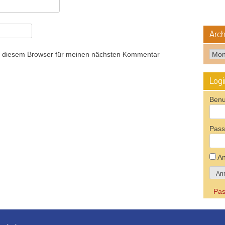
Arch
Arch
n diesem Browser für meinen nächsten Kommentar
Logi
Benu
Pass
An
Pas