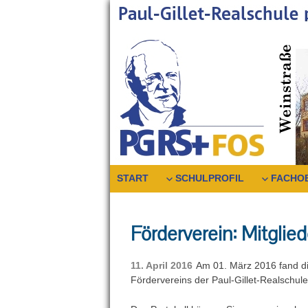
Skip
to
content
START
SCHULPROFIL
FACHO
Förderverein: Mitgli
11. April 2016
Am 01. März 2016 fand d
Fördervereins der Paul-Gillet-Realschule