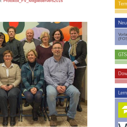
n:
Protokoll_FV_Mitgliedervers2016
Term
Neu
Vorl
(FOS
GTS
Dow
Lern