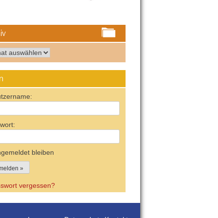
iv
iv
n
tzername:
wort:
gemeldet bleiben
swort vergessen?