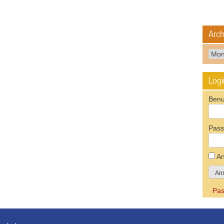
Arch
Arch
Logi
Benu
Pass
An
Pas