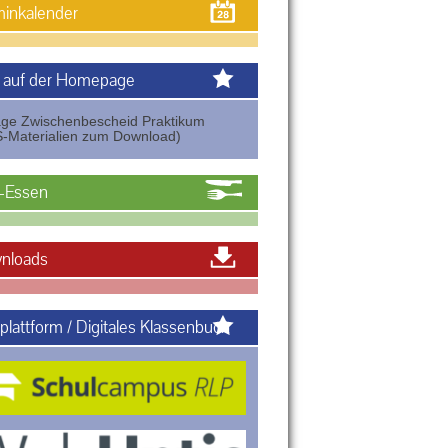
inkalender
 auf der Homepage
age Zwischenbescheid Praktikum
-Materialien zum Download)
-Essen
nloads
plattform / Digitales Klassenbuch