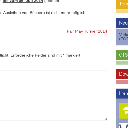
ch
bis zum 06. Juli 2014
geöffnet.
Term
 Ausleihen von Büchern ist nicht mehr möglich.
Neu
Fair Play Turnier 2014
Vorl
(FOS
GTS
licht.
Erforderliche Felder sind mit
*
markiert
Dow
Lern