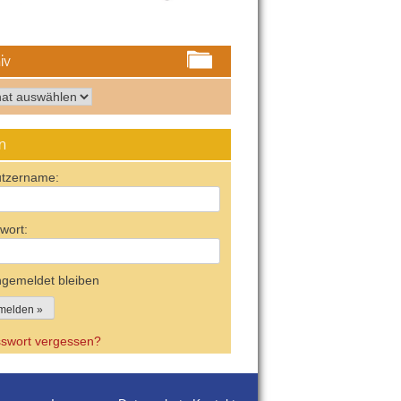
iv
iv
n
tzername:
wort:
gemeldet bleiben
swort vergessen?