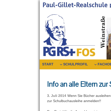
Skip
to
content
START
SCHULPROFIL
FACHO
Info an alle Eltern z
3. Juli 2014
Wenn Sie Bücher ausleihen m
zur Schulbuchausleihe anmelden!!