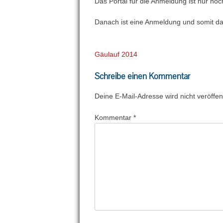
Das Portal für die Anmeldung ist nur no
Danach ist eine Anmeldung und somit das
Beitragsnavigation
Gäulauf 2014
Schreibe einen Kommentar
Deine E-Mail-Adresse wird nicht veröffent
Kommentar
*